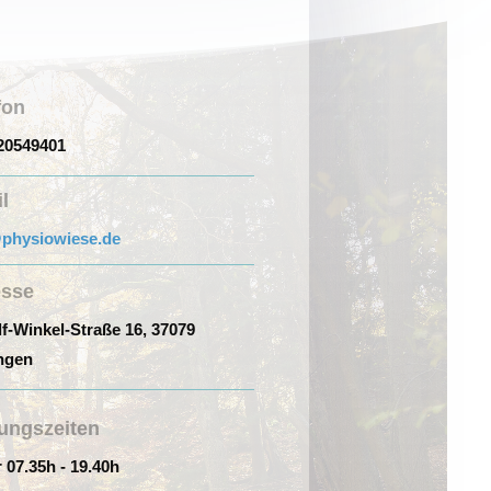
fon
20549401
l
physiowiese.de
esse
f-Winkel-Straße 16, 37079
ngen
ungszeiten
 07.35h - 19.40h