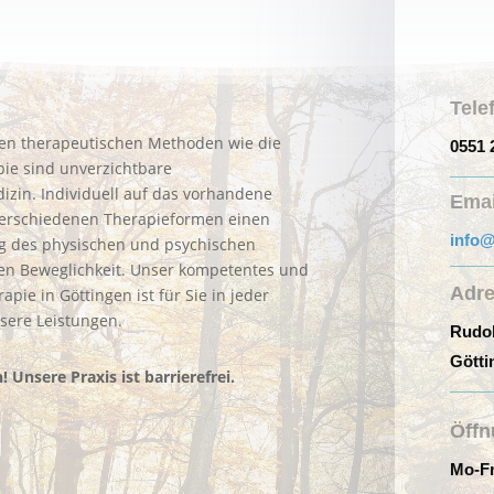
Tele
ren therapeutischen Methoden wie die
0551 
ie sind unverzichtbare
in. Individuell auf das vorhandene
Emai
verschiedenen Therapieformen einen
info@
ung des physischen und psychischen
en Beweglichkeit. Unser kompetentes und
Adr
pie in Göttingen ist für Sie in jeder
nsere Leistungen.
Rudol
Götti
 Unsere Praxis ist barrierefrei.
Öffn
Mo-Fr